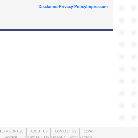
Disclaimer
Privacy Policy
Impressum
TERMS OF USE
ABOUT US
CONTACT US
CCPA
NOTICE
DON'T SELL MY PERSONAL INFORMATION