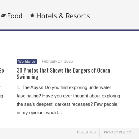
Food
Hotels & Resorts
February 17, 2025
Worldwide
So
30 Photos that Shows the Dangers of Ocean
Swimming
r
1. The Abyss Do you find exploring underwater
ug
fascinating? Have you ever thought about exploring
the sea’s deepest, darkest recesses? Few people,
in my opinion, would…
DISCLAIMER
PRIVACY POLICY